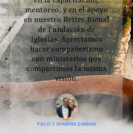
mentoreo, y en el apoyo
en nuestro Retiro Bienal
de Fundación de
Iglesias. Apreciamos
hacer compañerismo
con ministerios que
compartimos la misma
visión.
PACO Y SHAWNA DAMIAN
Fundación De Iglesias IBM, México