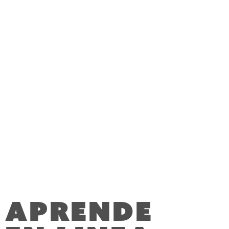
Hispanoamérica necesita de Cristo, su
evangelio y su esperanza.
En HFC respondemos a este llamado:
Sembramos iglesias y
Entrenamos líderes.
Aprende