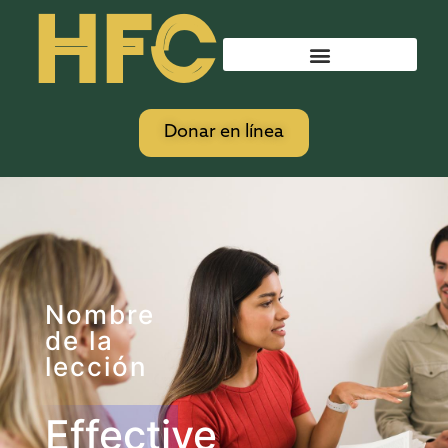
HFC
Donar en línea
Nombre
de la
lección
Effective