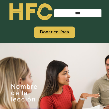
HFC
Donar en línea
Nombre
de la
lección