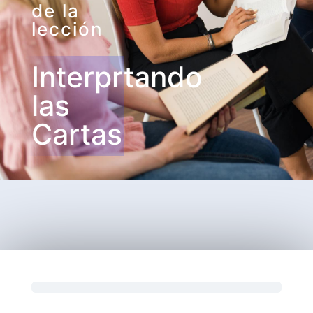
de la
lección
Interprtando
las
Cartas