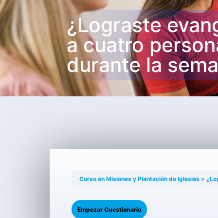
¿Lograste evang
a cuatro person
durante la sem
Curso en Misiones y Plantación de Iglesias
¿Lo