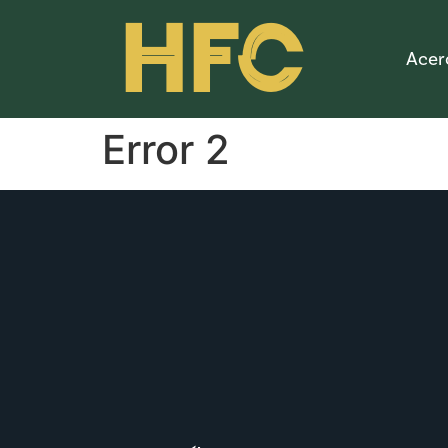
HFC
Acer
Error 2